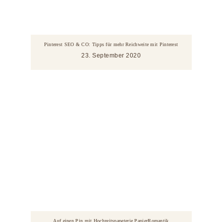
Pinterest SEO & CO: Tipps für mehr Reichweite mit Pinterest
23. September 2020
Auf einen Pin mit Hochzeitspapeterie PapierRomantik